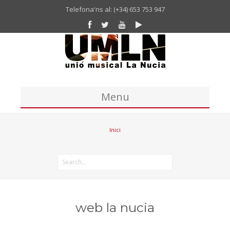
Telefona'ns al: (+34) 653 753 947
Menu
Inici
Inici
Unió Musical
Missatge del president de la UM La Nucia
Banda
Coral
web la nucia
Historia Unió Musical La Nucia