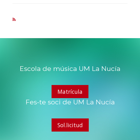
Escola de música UM La Nucía
Matrícula
Fes-te soci de UM La Nucía
Sol.licitud