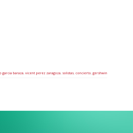
o garcia baraza
,
vicent perez zaragoza
,
solistas
,
concierto
,
gershwin