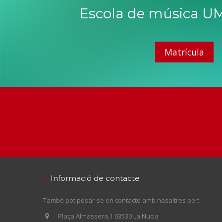
Escola de música UM
Matrícula
Informació de contacte
També pot posar-se en contacte amb nosaltres per:
Plaça Almassera,1 03530 La Nucia