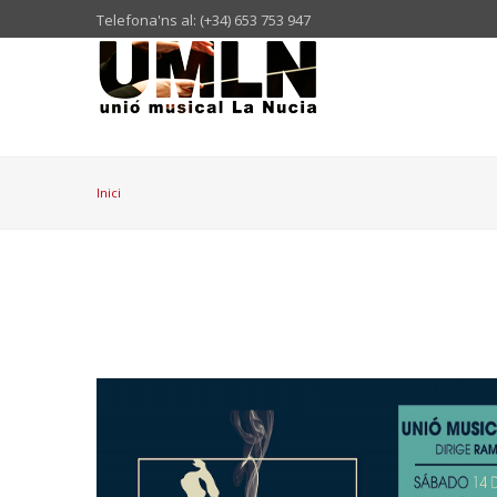
Telefona'ns al: (+34) 653 753 947
Inici