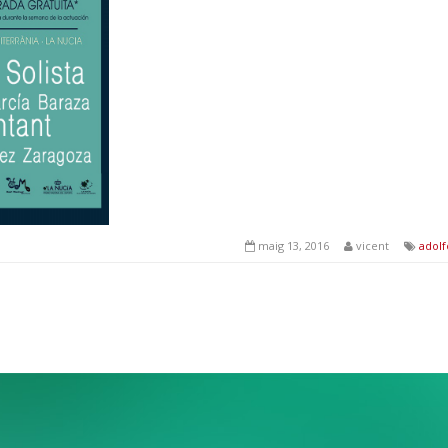
maig 13, 2016
vicent
adolf