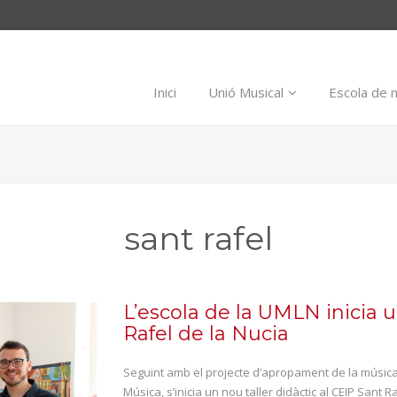
Inici
Unió Musical
Escola de 
sant rafel
L’escola de la UMLN inicia u
Rafel de la Nucia
Seguint amb el projecte d’apropament de la música 
Música, s’inicia un nou taller didàctic al CEIP Sant R