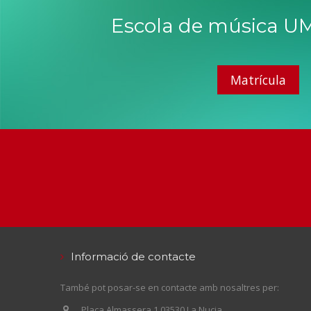
Escola de música UM
Matrícula
Informació de contacte
També pot posar-se en contacte amb nosaltres per:
Plaça Almassera,1 03530 La Nucia