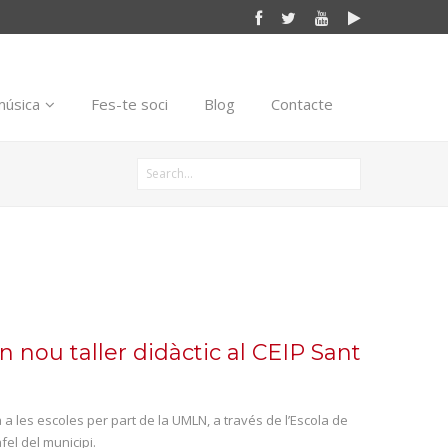
música
Fes-te soci
Blog
Contacte
n nou taller didàctic al CEIP Sant
a les escoles per part de la UMLN, a través de l’Escola de
afel del municipi.