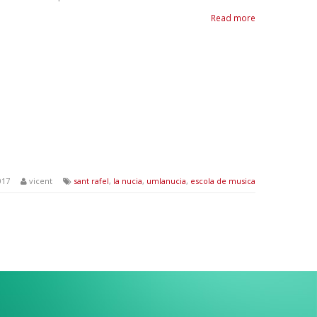
Read more
017
vicent
sant rafel
,
la nucia
,
umlanucia
,
escola de musica