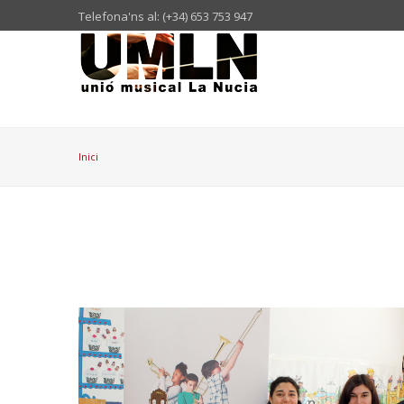
Telefona'ns al: (+34) 653 753 947
Inici