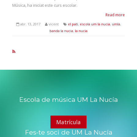
Música, ha iniciat este curs escolar.
Read more
abr. 13, 2017
vicent
el pati
,
escola um la nucia
,
umla
,
banda la nucia
,
la nucia
Escola de música UM La Nucía
Matrícula
Fes-te soci de UM La Nucía