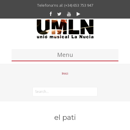
Telefona'ns al: (+34) 653 753 947
Menu
Inici
Inici
Unió Musical
Missatge del president de la UM La Nucia
Banda
Coral
el pati
Historia Unió Musical La Nucia