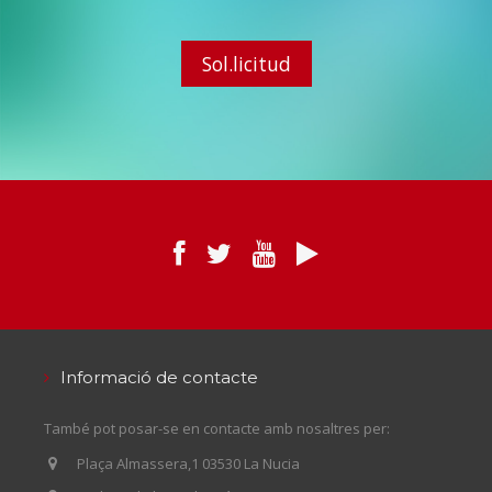
Sol.licitud
Informació de contacte
També pot posar-se en contacte amb nosaltres per:
Plaça Almassera,1 03530 La Nucia