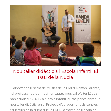
Escola de música
Director de l'escola
Cap d'estudis escola de música
Professorat
Objectius
Banda Jove
Fes-te soci
Blog
Nou taller didàctic a l’Escola Infantil El
Pati de la Nucia
Contacte
El director de l’Escola de Música de la UMLN, Ramon Lorente,
i el professor de clarinet i llenguatge musical Walter López,
han acudit el 12/4/17 a l’Escola Infantil el Pati per celebrar un
nou taller didàctic, en el Projecte d’apropament als centres
educatius de la Nucia que la UMLN, a través de l’Escola de