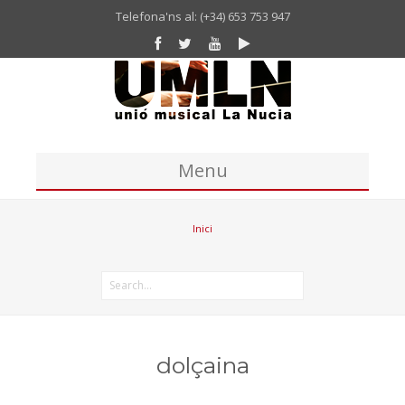
Telefona'ns al: (+34) 653 753 947
Menu
Inici
Inici
Unió Musical
Missatge del president de la UM La Nucia
Banda
Coral
dolçaina
Historia Unió Musical La Nucia