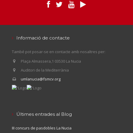
Informació de contacte
També pot posar-se en contacte amb nosaltres per:
Plaça Almassera,1 03530 La Nucia
Auditori de la Mediterrània
umlanucia@fsmcv.org
Últimes entrades al Blog
III concurs de pasdobles La Nucia