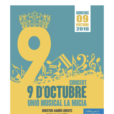
Escola de música
Director de l'escola
Cap d'estudis escola de música
Professorat
Objectius
Banda Jove
Fes-te soci
Blog
Contacte