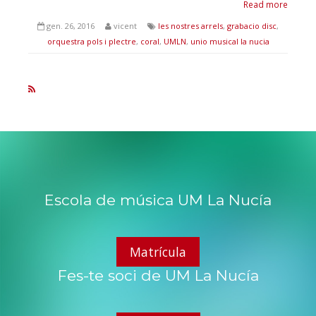
Read more
gen. 26, 2016
vicent
les nostres arrels
,
grabacio disc
,
orquestra pols i plectre
,
coral
,
UMLN
,
unio musical la nucia
Escola de música UM La Nucía
Matrícula
Fes-te soci de UM La Nucía