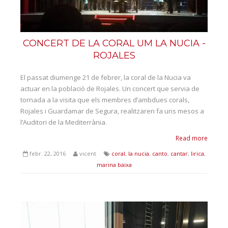
CONCERT DE LA CORAL UM LA NUCIA -
ROJALES
El passat diumenge 21 de febrer, la coral de la Nucia va
actuar en la població de Rojales. Un concert que servia de
tornada a la visita que els membres d’ambdues corals,
Rojales i Guardamar de Segura, realitzaren fa uns mesos a
l’Auditori de la Mediterrània.
Read more
febr. 22, 2016
vicent
coral
,
la nucia
,
canto
,
cantar
,
lirica
,
marina baixa