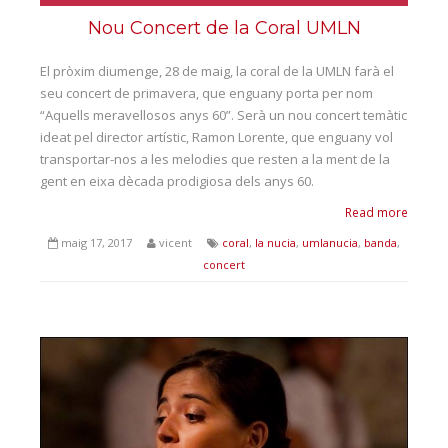
Nou Concert de la Coral UMLN
El pròxim diumenge, 28 de maig, la coral de la UMLN farà el
seu concert de primavera, que enguany porta per nom
“Aquells meravellosos anys 60”. Serà un nou concert temàtic
ideat pel director artístic, Ramon Lorente, que enguany vol
transportar-nos a les melodies que resten a la ment de la
gent en eixa dècada prodigiosa dels anys 60.
Read more
maig 17, 2017
vicent
coral
,
la nucia
,
umlanucia
,
banda
,
concert