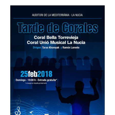
Escola de música
Director de l'escola
Cap d'estudis escola de música
Professorat
Objectius
Banda Jove
Fes-te soci
Blog
Contacte