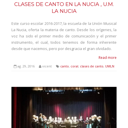
CLASES DE CANTO EN LA NUCIA , U.M.
LA NUCIA
Este curso escolar 2016-2017, la escuela de la Unión Musical
La Nucia, oferta la materia de canto. Desde los orígenes, la
voz ha sido el primer medio de comunicación y el primer
instrumento, el cual, todos tenemos de forma inherente
desde que nacemos, pero por desgracia el gran olvidado.
Read more
ag. 29, 2016
vicent
canto
,
coral
,
clases de canto
,
UMLN