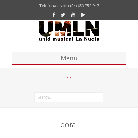
Telefona'ns al: (+34) 653 753 947
Menu
Inici
Inici
Unió Musical
Missatge del president de la UM La Nucia
Banda
Coral
coral
Historia Unió Musical La Nucia