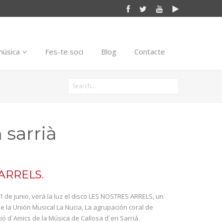
música
Fes-te soci
Blog
Contacte
 sarrià
ARRELS.
de junio, verá la luz el disco LES NOSTRES ARRELS, un
de la Unión Musical La Nucia, La agrupación coral de
ció d´Amics de la Música de Callosa d´en Sarriá.