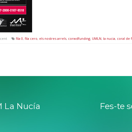
icent
fila 0
,
fila cero
,
els nostres arrels
,
corwdfunding
,
UMLN
,
la nucia
,
coral de f
 La Nucía
Fes-te 