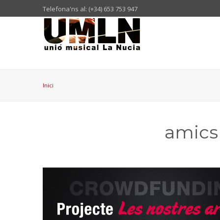
Telefona'ns al: (+34) 653 753 947
Inici
amics 