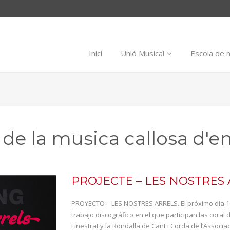
Inici
Unió Musical
Escola de 
de la musica callosa d'en
PROJECTE – LES NOSTRES 
PROYECTO – LES NOSTRES ARRELS. El próximo día 11 
trabajo discográfico en el que participan las coral 
Finestrat y la Rondalla de Cant i Corda de l’Associa