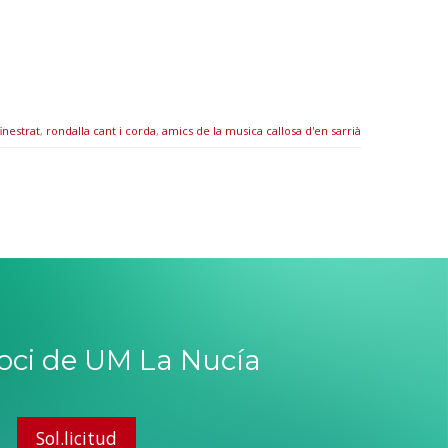
inestrat
,
rondalla cant i corda
,
amics de la musica callosa d'en sarrià
soci de UM La Nucía
Sol.licitud