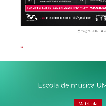
maig 26, 2016
v
Escola de música UM
Matrícula